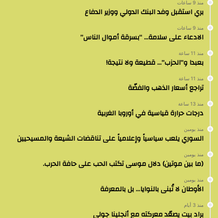
منذ 9 ساعات
بري استقبل وفد البنك الدولي ووزير الدفاع
منذ 9 ساعات
الادعاء على سلامة… “بسرقة أموال الناس”
منذ 11 ساعة
بعبدا و”الحزب”… قطيعة ولا نتيجة!
منذ 11 ساعة
تراجع أسعار الذهب والفضّة
منذ 13 ساعة
درجات حرارة قياسية في أوروبا الغربية
منذ يومين
السوري يلعب سياسياً وإعلامياً على تناقضات الشيعة والمسيحيين
منذ يومين
(ما بين موتين) دلال موسى تكتب الحب على حافة الحرب.
منذ يومين
الأوطان لا تُبنى بالنوايا… بل بالمعرفة
منذ 3 أيام
براد بيت يصعّد معركته مع أنجلينا جولي