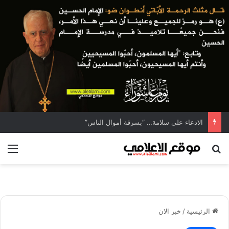
الادعاء على سلامة… “بسرقة أموال الناس”
بحث عن
الق
الرئيسية
/
خبر الان