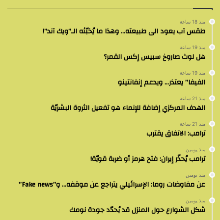
منذ 18 ساعة
طقس آب يعود الى طبيعته… وهذا ما يُخبّئه الـ”ويك آند”!
منذ 19 ساعة
هل لوث صاروخ سبيس إكس القمر؟
منذ 19 ساعة
الفيفا” يعتذر… ويدعم إنفانتينو
منذ 21 ساعة
الهدف المركزي إضافة للإنماء هو تفعيل الثروة البشريّة
منذ 21 ساعة
ترامب: الاتفاق يقترب
منذ يومين
ترامب يُحذّر إيران: فتح هرمز أو ضربة قويّة!
منذ يومين
عن مفاوضات روما: الإسرائيلي يتراجع عن موقفه… و”Fake news”
منذ يومين
شكل الشوارع حول المنزل قد يُحدّد جودة نومك