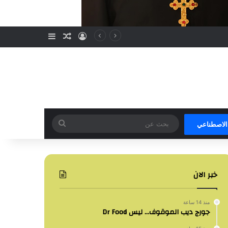
تسجيل الدخول
مقال عشوائي
إضافة عمود جا
بحث
 الاصطناعي
عن
خبر الان
منذ 14 ساعة
جورج ديب الموقوف… ليس Dr Food