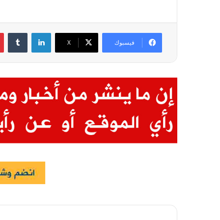
لينكدإن
فيسبوك
X