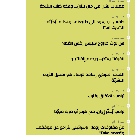
منذ 15 ساعة
عمليات نشل في جبل لبنان… وهذه كانت النتيجة
منذ يومين
طقس آب يعود الى طبيعته… وهذا ما يُخبّئه
الـ”ويك آند”!
منذ يومين
هل لوث صاروخ سبيس إكس القمر؟
منذ يومين
الفيفا” يعتذر… ويدعم إنفانتينو
منذ يومين
الهدف المركزي إضافة للإنماء هو تفعيل الثروة
البشريّة
منذ يومين
ترامب: الاتفاق يقترب
منذ 3 أيام
ترامب يُحذّر إيران: فتح هرمز أو ضربة قويّة!
منذ 3 أيام
عن مفاوضات روما: الإسرائيلي يتراجع عن موقفه…
و”Fake news”