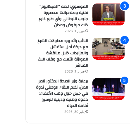
الموسوي: لجنة “الميكانيزم”
تقنية وصلاحياتها محصورة
جنوب الليطاني وأي طرح خارج
ذلك مرفوض ومدان
فبراير 1, 2026
النائب رائد برو: محاولات الشرخ
مع حركة أمل ستفشل
والمزايدات خلال مناقشة
الموازنة انتهت مع وقف البث
المباشر
فبراير 1, 2026
برعاية وزير الصحة الدكتور ناصر
الدين، نظم اللقاء الوطني ندوة
في جبيل حول وهب الأعضاء:
دعوة وطنية ودينية لترسيخ
ثقافة الحياة
يناير 30, 2026