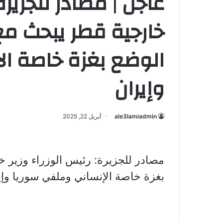
عاجل | مصادر للجزيرة:
خارجية قطر يبحث م
الوضع بغزة خاصة ا
وإيران
ale3lamiadmin
أبريل 22, 2025
مصادر للجزيرة: رئيس الوزراء وزير 
بغزة خاصة الإنساني وملفي سوريا وإي