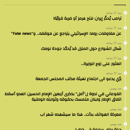
منذ 17 ساعة
ترامب يُحذّر إيران: فتح هرمز أو ضربة قويّة!
منذ 17 ساعة
عن مفاوضات روما: الإسرائيلي يتراجع عن موقفه… و”Fake news”
منذ 17 ساعة
شكل الشوارع حول المنزل قد يُحدّد جودة نومك
منذ 17 ساعة
العثور على زوج الوزيرة…
منذ 17 ساعة
برّي يدعو الى اجتماع لهيئة مكتب المجلس الجمعة
منذ يومين
الفوعاني في ندوة ل”أمل” بذكرى أربعين الإمام الحسين: العدو أسقط
اتفاق الإطار ولبنان متمسك بحقوقه وثوابته الوطنية
منذ يومين
معركة الهواتف بدأت.. هذا ما سيشهده شهر آب
منذ يومين
حياة رياض سلامة في خطر !