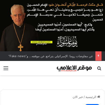
عن مفاوضات روما: الإسرائيلي يتراجع عن موقفه… و”Fake news”
بحث عن
الق
الرئيسية
/
خبر الان