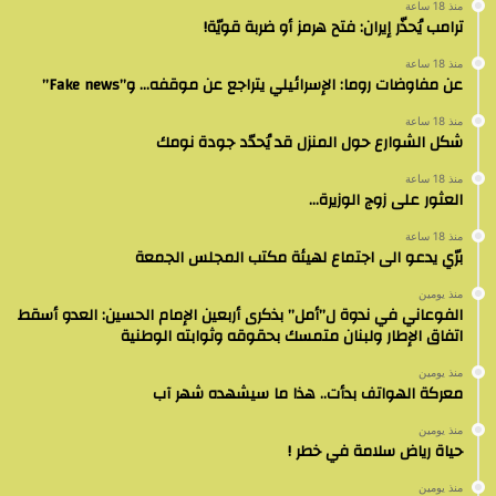
منذ 18 ساعة
ترامب يُحذّر إيران: فتح هرمز أو ضربة قويّة!
منذ 18 ساعة
عن مفاوضات روما: الإسرائيلي يتراجع عن موقفه… و”Fake news”
منذ 18 ساعة
شكل الشوارع حول المنزل قد يُحدّد جودة نومك
منذ 18 ساعة
العثور على زوج الوزيرة…
منذ 18 ساعة
برّي يدعو الى اجتماع لهيئة مكتب المجلس الجمعة
منذ يومين
الفوعاني في ندوة ل”أمل” بذكرى أربعين الإمام الحسين: العدو أسقط
اتفاق الإطار ولبنان متمسك بحقوقه وثوابته الوطنية
منذ يومين
معركة الهواتف بدأت.. هذا ما سيشهده شهر آب
منذ يومين
حياة رياض سلامة في خطر !
منذ يومين