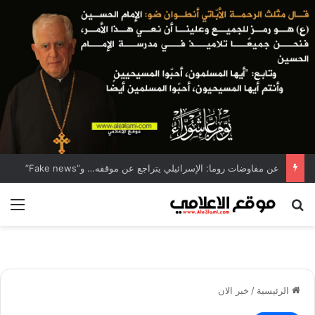
عن مفاوضات روما: الإسرائيلي يتراجع عن موقفه… و”Fake news”
بحث عن
الق
الرئيسية
/
خبر الان