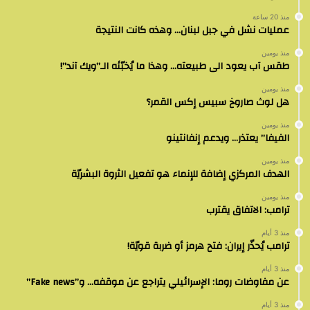
منذ 20 ساعة
عمليات نشل في جبل لبنان… وهذه كانت النتيجة
منذ يومين
طقس آب يعود الى طبيعته… وهذا ما يُخبّئه الـ”ويك آند”!
منذ يومين
هل لوث صاروخ سبيس إكس القمر؟
منذ يومين
الفيفا” يعتذر… ويدعم إنفانتينو
منذ يومين
الهدف المركزي إضافة للإنماء هو تفعيل الثروة البشريّة
منذ يومين
ترامب: الاتفاق يقترب
منذ 3 أيام
ترامب يُحذّر إيران: فتح هرمز أو ضربة قويّة!
منذ 3 أيام
عن مفاوضات روما: الإسرائيلي يتراجع عن موقفه… و”Fake news”
منذ 3 أيام