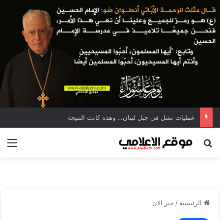
عمليات نشل في جبل لبنان… وهذه كانت النتيجة
بحث عن
الق
الرئيسية
/
خبر الان