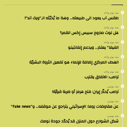
منذ يوم واحد
طقس آب يعود الى طبيعته… وهذا ما يُخبّئه الـ”ويك آند”!
منذ يوم واحد
هل لوث صاروخ سبيس إكس القمر؟
منذ يوم واحد
الفيفا” يعتذر… ويدعم إنفانتينو
منذ يوم واحد
الهدف المركزي إضافة للإنماء هو تفعيل الثروة البشريّة
منذ يوم واحد
ترامب: الاتفاق يقترب
منذ يومين
ترامب يُحذّر إيران: فتح هرمز أو ضربة قويّة!
منذ يومين
عن مفاوضات روما: الإسرائيلي يتراجع عن موقفه… و”Fake news”
منذ يومين
شكل الشوارع حول المنزل قد يُحدّد جودة نومك