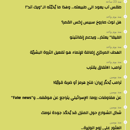
منذ 23 ساعة
طقس آب يعود الى طبيعته… وهذا ما يُخبّئه الـ”ويك آند”!
منذ يوم واحد
هل لوث صاروخ سبيس إكس القمر؟
منذ يوم واحد
الفيفا” يعتذر… ويدعم إنفانتينو
منذ يوم واحد
الهدف المركزي إضافة للإنماء هو تفعيل الثروة البشريّة
منذ يوم واحد
ترامب: الاتفاق يقترب
منذ يومين
ترامب يُحذّر إيران: فتح هرمز أو ضربة قويّة!
منذ يومين
عن مفاوضات روما: الإسرائيلي يتراجع عن موقفه… و”Fake news”
منذ يومين
شكل الشوارع حول المنزل قد يُحدّد جودة نومك
منذ يومين
العثور على زوج الوزيرة…