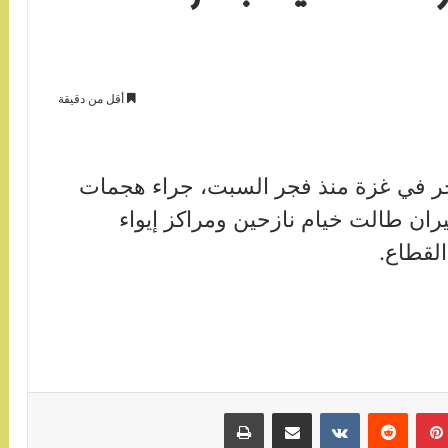
أقل من دقيقة
عدد آخر في غزة منذ فجر السبت، جراء هجمات
ران طالت خيام نازحين ومراكز إيواء
لقطاع.
بينتيريست
مشاركة عبر البريد
طباعة