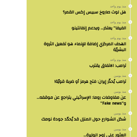
منذ يوم واحد
هل لوث صاروخ سبيس إكس القمر؟
منذ يوم واحد
الفيفا” يعتذر… ويدعم إنفانتينو
منذ يوم واحد
الهدف المركزي إضافة للإنماء هو تفعيل الثروة
البشريّة
منذ يوم واحد
ترامب: الاتفاق يقترب
منذ يومين
ترامب يُحذّر إيران: فتح هرمز أو ضربة قويّة!
منذ يومين
عن مفاوضات روما: الإسرائيلي يتراجع عن موقفه…
و”Fake news”
منذ يومين
شكل الشوارع حول المنزل قد يُحدّد جودة نومك
منذ يومين
العثور على زوج الوزيرة…