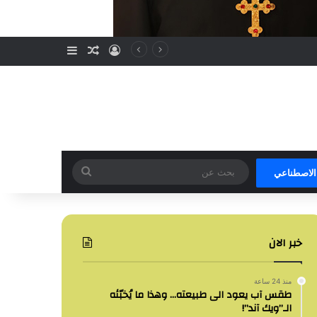
تسجيل الدخول
مقال عشوائي
إضافة عمود جا
بحث
 الاصطناعي
عن
خبر الان
منذ 24 ساعة
طقس آب يعود الى طبيعته… وهذا ما يُخبّئه
الـ”ويك آند”!