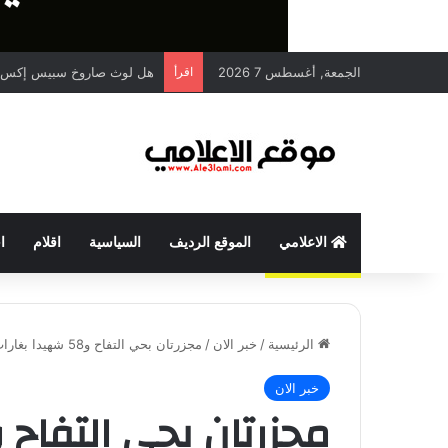
الجمعة, أغسطس 7 2026
اقرأ
هل لوث صاروخ سبيس إكس ا
الاعلامي
الموقع الرديف
السياسية
اقلام
ا
الرئيسية
/
خبر الان
/
مجزرتان بحي التفاح و58 شهيدا بغارات متفرقة في غزة
خبر الان