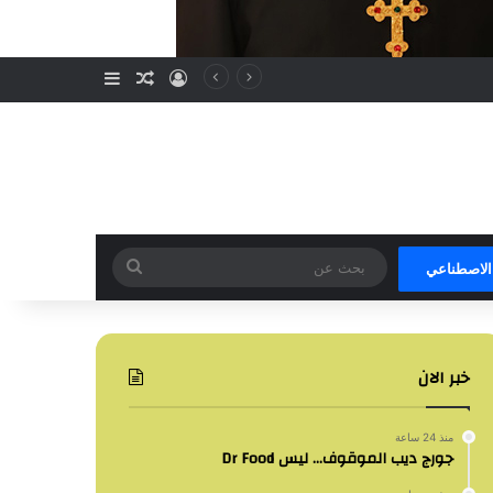
تسجيل الدخول
مقال عشوائي
إضافة عمود جا
بحث
 الاصطناعي
عن
خبر الان
منذ 24 ساعة
جورج ديب الموقوف… ليس Dr Food