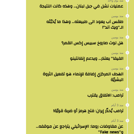
منذ يوم واحد
عمليات نشل في جبل لبنان… وهذه كانت النتيجة
منذ يومين
طقس آب يعود الى طبيعته… وهذا ما يُخبّئه
الـ”ويك آند”!
منذ يومين
هل لوث صاروخ سبيس إكس القمر؟
منذ يومين
الفيفا” يعتذر… ويدعم إنفانتينو
منذ يومين
الهدف المركزي إضافة للإنماء هو تفعيل الثروة
البشريّة
منذ يومين
ترامب: الاتفاق يقترب
منذ 3 أيام
ترامب يُحذّر إيران: فتح هرمز أو ضربة قويّة!
منذ 3 أيام
عن مفاوضات روما: الإسرائيلي يتراجع عن موقفه…
و”Fake news”