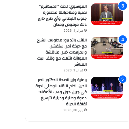
الموسوي: لجنة “الميكانيزم”
تقنية وصلاحياتها محصورة
جنوب الليطاني وأي طرح خارج
ذلك مرفوض ومدان
فبراير 1, 2026
النائب رائد برو: محاولات الشرخ
مع حركة أمل ستفشل
والمزايدات خلال مناقشة
الموازنة انتهت مع وقف البث
المباشر
فبراير 1, 2026
برعاية وزير الصحة الدكتور ناصر
الدين، نظم اللقاء الوطني ندوة
في جبيل حول وهب الأعضاء:
دعوة وطنية ودينية لترسيخ
ثقافة الحياة
يناير 30, 2026