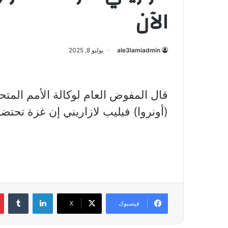
الآن
ale3lamiadmin
يوليو 8, 2025
قال المفوض العام لوكالة الأمم المت
(أونروا) فيليب لازاريني إن غزة تحتض
لينكدإن
فيسبوك
X