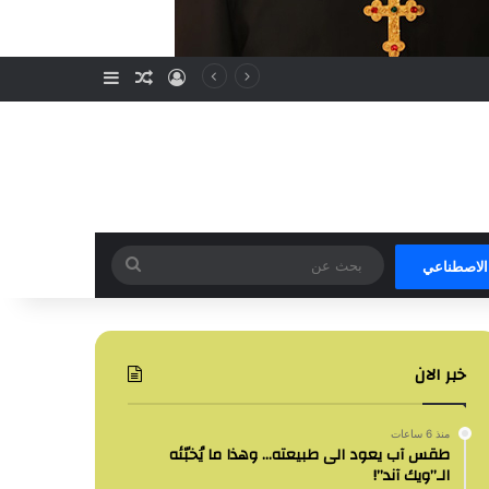
تسجيل الدخول
مقال عشوائي
إضافة عمود جا
بحث
 الاصطناعي
عن
خبر الان
منذ 6 ساعات
طقس آب يعود الى طبيعته… وهذا ما يُخبّئه
الـ”ويك آند”!