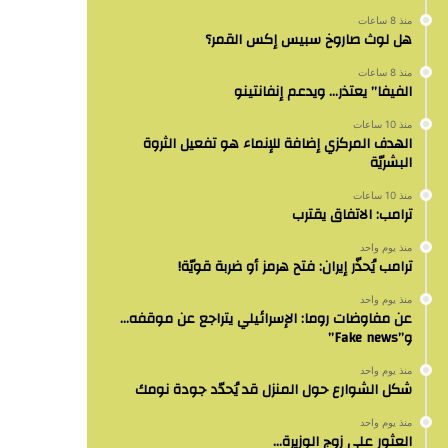
منذ 8 ساعات
هل لوث صاروخ سبيس إكس القمر؟
منذ 8 ساعات
الفيفا” يعتذر… ويدعم إنفانتينو
منذ 10 ساعات
الهدف المركزي إضافة للإنماء هو تفعيل الثروة
البشريّة
منذ 10 ساعات
ترامب: الاتفاق يقترب
منذ يوم واحد
ترامب يُحذّر إيران: فتح هرمز أو ضربة قويّة!
منذ يوم واحد
عن مفاوضات روما: الإسرائيلي يتراجع عن موقفه…
و”Fake news”
منذ يوم واحد
شكل الشوارع حول المنزل قد يُحدّد جودة نومك
منذ يوم واحد
العثور على زوج الوزيرة…