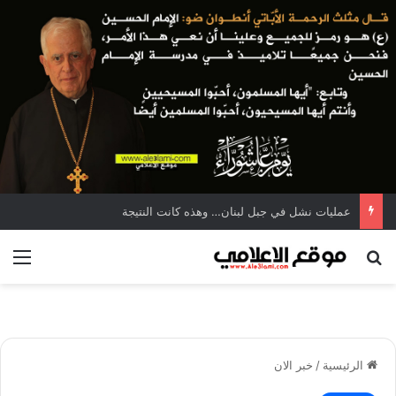
عمليات نشل في جبل لبنان… وهذه كانت النتيجة
بحث عن
الق
الرئيسية
/
خبر الان