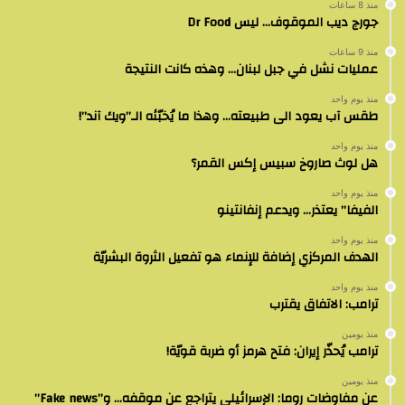
منذ 8 ساعات
جورج ديب الموقوف… ليس Dr Food
منذ 9 ساعات
عمليات نشل في جبل لبنان… وهذه كانت النتيجة
منذ يوم واحد
طقس آب يعود الى طبيعته… وهذا ما يُخبّئه الـ”ويك آند”!
منذ يوم واحد
هل لوث صاروخ سبيس إكس القمر؟
منذ يوم واحد
الفيفا” يعتذر… ويدعم إنفانتينو
منذ يوم واحد
الهدف المركزي إضافة للإنماء هو تفعيل الثروة البشريّة
منذ يوم واحد
ترامب: الاتفاق يقترب
منذ يومين
ترامب يُحذّر إيران: فتح هرمز أو ضربة قويّة!
منذ يومين
عن مفاوضات روما: الإسرائيلي يتراجع عن موقفه… و”Fake news”