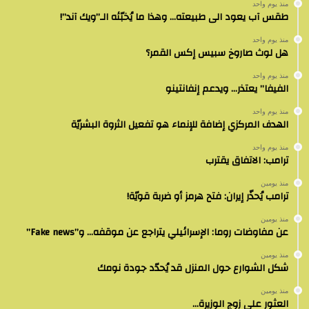
منذ يوم واحد
طقس آب يعود الى طبيعته… وهذا ما يُخبّئه الـ”ويك آند”!
منذ يوم واحد
هل لوث صاروخ سبيس إكس القمر؟
منذ يوم واحد
الفيفا” يعتذر… ويدعم إنفانتينو
منذ يوم واحد
الهدف المركزي إضافة للإنماء هو تفعيل الثروة البشريّة
منذ يوم واحد
ترامب: الاتفاق يقترب
منذ يومين
ترامب يُحذّر إيران: فتح هرمز أو ضربة قويّة!
منذ يومين
عن مفاوضات روما: الإسرائيلي يتراجع عن موقفه… و”Fake news”
منذ يومين
شكل الشوارع حول المنزل قد يُحدّد جودة نومك
منذ يومين
العثور على زوج الوزيرة…