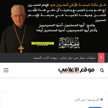
عمليات نشل في جبل لبنان… وهذه كانت النتيجة
بحث عن
الق
الرئيسية
/
خبر الان