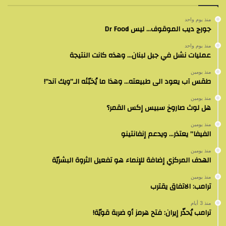
منذ يوم واحد
جورج ديب الموقوف… ليس Dr Food
منذ يوم واحد
عمليات نشل في جبل لبنان… وهذه كانت النتيجة
منذ يومين
طقس آب يعود الى طبيعته… وهذا ما يُخبّئه الـ”ويك آند”!
منذ يومين
هل لوث صاروخ سبيس إكس القمر؟
منذ يومين
الفيفا” يعتذر… ويدعم إنفانتينو
منذ يومين
الهدف المركزي إضافة للإنماء هو تفعيل الثروة البشريّة
منذ يومين
ترامب: الاتفاق يقترب
منذ 3 أيام
ترامب يُحذّر إيران: فتح هرمز أو ضربة قويّة!