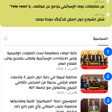
منذ 3 أيام
عن مفاوضات روما: الإسرائيلي يتراجع عن موقفه… و”Fake news”
منذ 3 أيام
شكل الشوارع حول المنزل قد يُحدّد جودة نومك
السياسية
كتلة الوفاء للمقاومة تبحث التطورات الإقليمية
وتدين الاعتداءات الإسرائيلية وتطالب بتصحيح رواتب
القطاع العام
فبراير 5, 2026
محاضرة تربوية في زغرتا حول الجيل Z وتحديات
العصر الرقمي بدعوة من المجلس الثقافي
التربوي وبالتعاون مع جامعة AUT
فبراير 1, 2026
الموسوي: لجنة “الميكانيزم” تقنية وصلاحياتها
محصورة جنوب الليطاني وأي طرح خارج ذلك
مرفوض ومدان