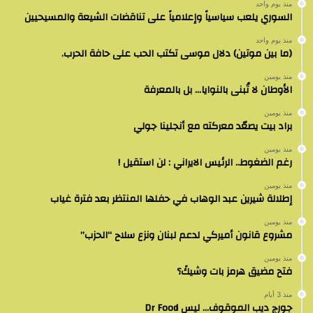
منذ يوم واحد
السوري يلعب سياسياً وإعلامياً على تناقضات الشيعة والمسيحيين
منذ يوم واحد
(ما بين موتين) دلال موسى تكتب الحب على حافة الحرب.
منذ يومين
الأوطان لا تُبنى بالنوايا… بل بالمعرفة
منذ يومين
براد بيت يصعّد معركته مع أنجلينا جولي
منذ يومين
رغم الضغوط.. الرئيس الايراني : لن استقيل !
منذ يومين
إطلالة شيرين عبد الوهاب في حفلها المنتظر بعد فترة غياب
منذ يومين
مشروع قانون أميركي لدعم لبنان ونزع سلاح “الحزب”
منذ يومين
فتح مضيق هرمز بات وشيكً؟
منذ 3 أيام
جورج ديب الموقوف… ليس Dr Food