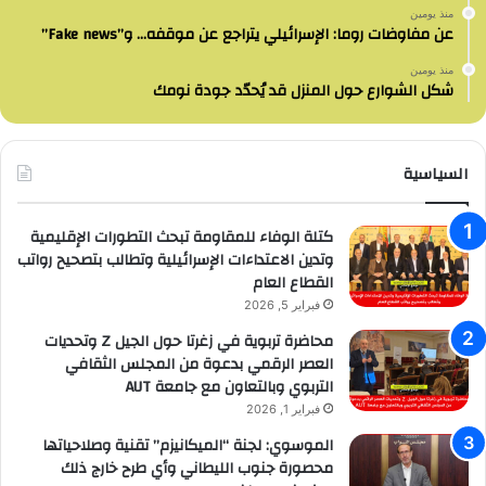
منذ يومين
عن مفاوضات روما: الإسرائيلي يتراجع عن موقفه… و”Fake news”
منذ يومين
شكل الشوارع حول المنزل قد يُحدّد جودة نومك
السياسية
كتلة الوفاء للمقاومة تبحث التطورات الإقليمية
وتدين الاعتداءات الإسرائيلية وتطالب بتصحيح رواتب
القطاع العام
فبراير 5, 2026
محاضرة تربوية في زغرتا حول الجيل Z وتحديات
العصر الرقمي بدعوة من المجلس الثقافي
التربوي وبالتعاون مع جامعة AUT
فبراير 1, 2026
الموسوي: لجنة “الميكانيزم” تقنية وصلاحياتها
محصورة جنوب الليطاني وأي طرح خارج ذلك