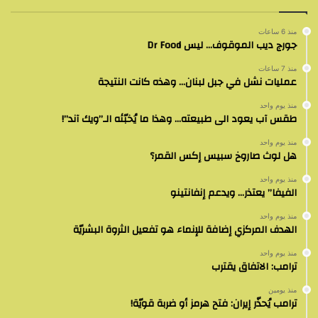
منذ 6 ساعات
جورج ديب الموقوف… ليس Dr Food
منذ 7 ساعات
عمليات نشل في جبل لبنان… وهذه كانت النتيجة
منذ يوم واحد
طقس آب يعود الى طبيعته… وهذا ما يُخبّئه الـ”ويك آند”!
منذ يوم واحد
هل لوث صاروخ سبيس إكس القمر؟
منذ يوم واحد
الفيفا” يعتذر… ويدعم إنفانتينو
منذ يوم واحد
الهدف المركزي إضافة للإنماء هو تفعيل الثروة البشريّة
منذ يوم واحد
ترامب: الاتفاق يقترب
منذ يومين
ترامب يُحذّر إيران: فتح هرمز أو ضربة قويّة!