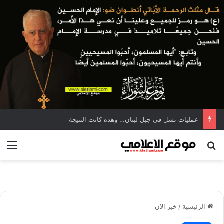
عمليات نشل في جبل لبنان… وهذه كانت النتيجة
بحث عن
الق
الرئيسية
/
خبر الان