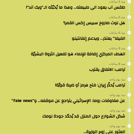
منذ 5 ساعات
طقس آب يعود الى طبيعته… وهذا ما يُخبّئه الـ”ويك آند”!
منذ 6 ساعات
هل لوث صاروخ سبيس إكس القمر؟
منذ 6 ساعات
الفيفا” يعتذر… ويدعم إنفانتينو
منذ 8 ساعات
الهدف المركزي إضافة للإنماء هو تفعيل الثروة البشريّة
منذ 8 ساعات
ترامب: الاتفاق يقترب
منذ يوم واحد
ترامب يُحذّر إيران: فتح هرمز أو ضربة قويّة!
منذ يوم واحد
عن مفاوضات روما: الإسرائيلي يتراجع عن موقفه… و”Fake news”
منذ يوم واحد
شكل الشوارع حول المنزل قد يُحدّد جودة نومك
منذ يوم واحد
العثور على زوج الوزيرة…