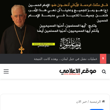
عمليات نشل في جبل لبنان… وهذه كانت النتيجة
بحث عن
الق
الرئيسية
/
خبر الان