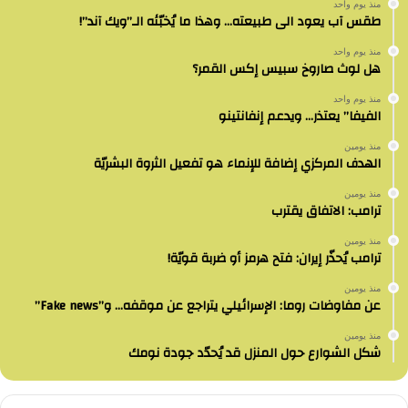
منذ يوم واحد
طقس آب يعود الى طبيعته… وهذا ما يُخبّئه الـ”ويك آند”!
منذ يوم واحد
هل لوث صاروخ سبيس إكس القمر؟
منذ يوم واحد
الفيفا” يعتذر… ويدعم إنفانتينو
منذ يومين
الهدف المركزي إضافة للإنماء هو تفعيل الثروة البشريّة
منذ يومين
ترامب: الاتفاق يقترب
منذ يومين
ترامب يُحذّر إيران: فتح هرمز أو ضربة قويّة!
منذ يومين
عن مفاوضات روما: الإسرائيلي يتراجع عن موقفه… و”Fake news”
منذ يومين
شكل الشوارع حول المنزل قد يُحدّد جودة نومك