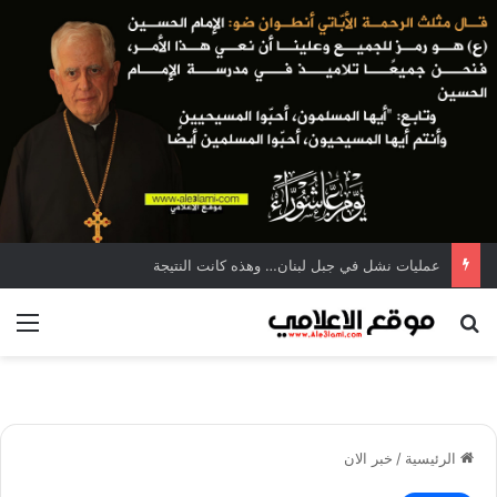
عمليات نشل في جبل لبنان… وهذه كانت النتيجة
بحث عن
الق
الرئيسية
/
خبر الان