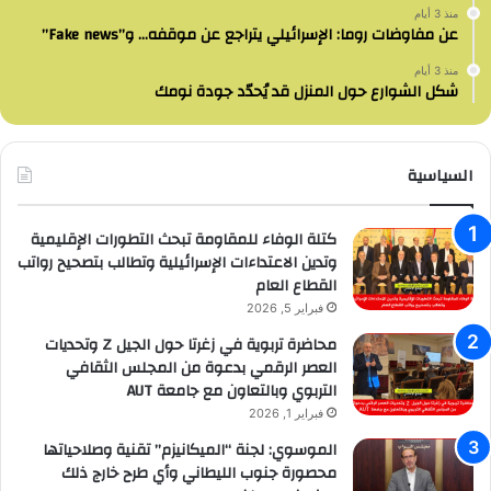
منذ 3 أيام
عن مفاوضات روما: الإسرائيلي يتراجع عن موقفه… و”Fake news”
منذ 3 أيام
شكل الشوارع حول المنزل قد يُحدّد جودة نومك
السياسية
كتلة الوفاء للمقاومة تبحث التطورات الإقليمية
وتدين الاعتداءات الإسرائيلية وتطالب بتصحيح رواتب
القطاع العام
فبراير 5, 2026
محاضرة تربوية في زغرتا حول الجيل Z وتحديات
العصر الرقمي بدعوة من المجلس الثقافي
التربوي وبالتعاون مع جامعة AUT
فبراير 1, 2026
الموسوي: لجنة “الميكانيزم” تقنية وصلاحياتها
محصورة جنوب الليطاني وأي طرح خارج ذلك