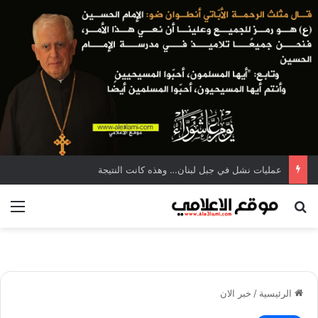
عمليات نشل في جبل لبنان… وهذه كانت النتيجة
بحث عن
الق
الرئيسية
/
خبر الان