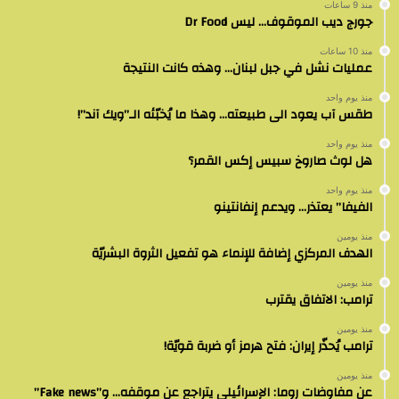
منذ 9 ساعات
جورج ديب الموقوف… ليس Dr Food
منذ 10 ساعات
عمليات نشل في جبل لبنان… وهذه كانت النتيجة
منذ يوم واحد
طقس آب يعود الى طبيعته… وهذا ما يُخبّئه الـ”ويك آند”!
منذ يوم واحد
هل لوث صاروخ سبيس إكس القمر؟
منذ يوم واحد
الفيفا” يعتذر… ويدعم إنفانتينو
منذ يومين
الهدف المركزي إضافة للإنماء هو تفعيل الثروة البشريّة
منذ يومين
ترامب: الاتفاق يقترب
منذ يومين
ترامب يُحذّر إيران: فتح هرمز أو ضربة قويّة!
منذ يومين
عن مفاوضات روما: الإسرائيلي يتراجع عن موقفه… و”Fake news”