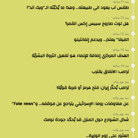
منذ 11 ساعة
طقس آب يعود الى طبيعته… وهذا ما يُخبّئه الـ”ويك آند”!
منذ 12 ساعة
هل لوث صاروخ سبيس إكس القمر؟
منذ 12 ساعة
الفيفا” يعتذر… ويدعم إنفانتينو
منذ 14 ساعة
الهدف المركزي إضافة للإنماء هو تفعيل الثروة البشريّة
منذ 14 ساعة
ترامب: الاتفاق يقترب
منذ يوم واحد
ترامب يُحذّر إيران: فتح هرمز أو ضربة قويّة!
منذ يوم واحد
عن مفاوضات روما: الإسرائيلي يتراجع عن موقفه… و”Fake news”
منذ يوم واحد
شكل الشوارع حول المنزل قد يُحدّد جودة نومك
منذ يوم واحد
العثور على زوج الوزيرة…