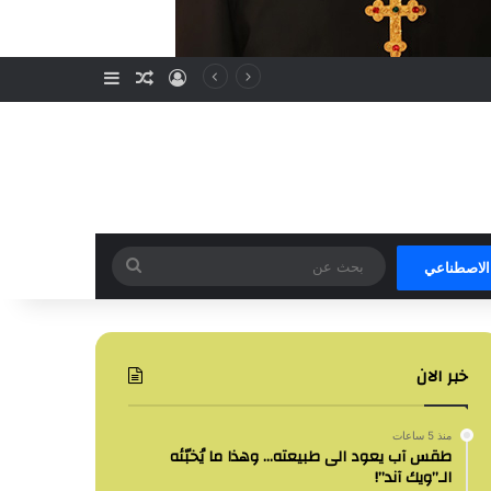
تسجيل الدخول
مقال عشوائي
إضافة عمود جا
بحث
 الاصطناعي
عن
خبر الان
منذ 5 ساعات
طقس آب يعود الى طبيعته… وهذا ما يُخبّئه
الـ”ويك آند”!