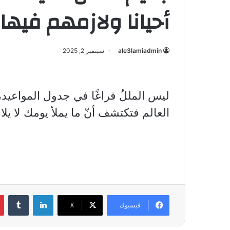
أحيانا ولازمهم فيها
ale3lamiadmin
سبتمبر 2, 2025
ليس المللُ فراغًا في جدول المواعيد،
العالم فتكتشف أنّ ما يملأ يومك لا 
لينكدإن
فيسبوك
X