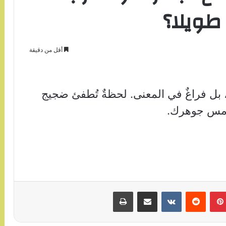
 طويلا؟
أقل من دقيقة
 بل فراغٌ في المعنى. لحظةٌ تُطفئ ضجيج
يلامس جوهرك.
بينتيريست
مشاركة عبر البريد
طباعة