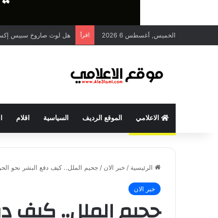
الخميس, أغسطس 6 2026
اقرأ
هل لوث صاروخ سبيس إكس
الاعلامي
الموقع الرديف
السياسية
اقلام
ا
الرئيسية
/
خبر الان
/
جحيم الملل.. كيف دفع البشر نحو الحرب
خبر الان
جحيم الملل.. كيف دف