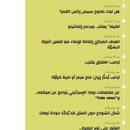
منذ 6 ساعات
هل لوث صاروخ سبيس إكس القمر؟
منذ 7 ساعات
الفيفا” يعتذر… ويدعم إنفانتينو
منذ 8 ساعات
الهدف المركزي إضافة للإنماء هو تفعيل الثروة
البشريّة
منذ 8 ساعات
ترامب: الاتفاق يقترب
منذ يوم واحد
ترامب يُحذّر إيران: فتح هرمز أو ضربة قويّة!
منذ يوم واحد
عن مفاوضات روما: الإسرائيلي يتراجع عن موقفه…
و”Fake news”
منذ يوم واحد
شكل الشوارع حول المنزل قد يُحدّد جودة نومك
منذ يوم واحد
العثور على زوج الوزيرة…