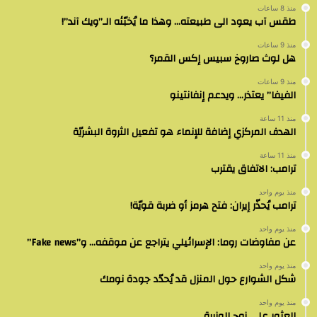
منذ 8 ساعات
طقس آب يعود الى طبيعته… وهذا ما يُخبّئه الـ”ويك آند”!
منذ 9 ساعات
هل لوث صاروخ سبيس إكس القمر؟
منذ 9 ساعات
الفيفا” يعتذر… ويدعم إنفانتينو
منذ 11 ساعة
الهدف المركزي إضافة للإنماء هو تفعيل الثروة البشريّة
منذ 11 ساعة
ترامب: الاتفاق يقترب
منذ يوم واحد
ترامب يُحذّر إيران: فتح هرمز أو ضربة قويّة!
منذ يوم واحد
عن مفاوضات روما: الإسرائيلي يتراجع عن موقفه… و”Fake news”
منذ يوم واحد
شكل الشوارع حول المنزل قد يُحدّد جودة نومك
منذ يوم واحد
العثور على زوج الوزيرة…