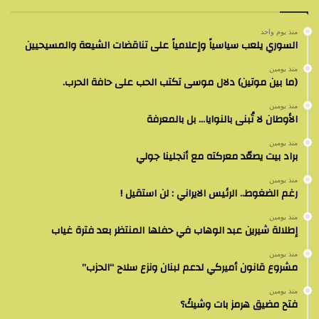
منذ يوم واحد
السوري يلعب سياسياً وإعلامياً على تناقضات الشيعة والمسيحيين
منذ يومين
(ما بين موتين) دلال موسى تكتب الحب على حافة الحرب.
منذ يومين
الأوطان لا تُبنى بالنوايا… بل بالمعرفة
منذ يومين
براد بيت يصعّد معركته مع أنجلينا جولي
منذ يومين
رغم الضغوط.. الرئيس الايراني : لن استقيل !
منذ يومين
إطلالة شيرين عبد الوهاب في حفلها المنتظر بعد فترة غياب
منذ يومين
مشروع قانون أميركي لدعم لبنان ونزع سلاح “الحزب”
منذ يومين
فتح مضيق هرمز بات وشيكً؟