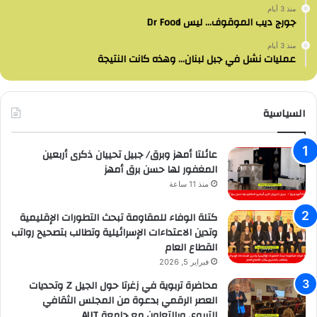
منذ 3 أيام
جورج ديب الموقوف… ليس Dr Food
منذ 3 أيام
عمليات نشل في جبل لبنان… وهذه كانت النتيجة
السياسية
عائلتا أمهز وبرق/ جبيل تحييان ذكرى أربعين
المغفور لها حسن برق أمهز
منذ 11 ساعة
كتلة الوفاء للمقاومة تبحث التطورات الإقليمية
وتدين الاعتداءات الإسرائيلية وتطالب بتصحيح رواتب
القطاع العام
فبراير 5, 2026
محاضرة تربوية في زغرتا حول الجيل Z وتحديات
العصر الرقمي بدعوة من المجلس الثقافي
التربوي وبالتعاون مع جامعة AUT