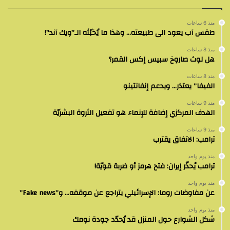
منذ 6 ساعات
طقس آب يعود الى طبيعته… وهذا ما يُخبّئه الـ”ويك آند”!
منذ 8 ساعات
هل لوث صاروخ سبيس إكس القمر؟
منذ 8 ساعات
الفيفا” يعتذر… ويدعم إنفانتينو
منذ 9 ساعات
الهدف المركزي إضافة للإنماء هو تفعيل الثروة البشريّة
منذ 9 ساعات
ترامب: الاتفاق يقترب
منذ يوم واحد
ترامب يُحذّر إيران: فتح هرمز أو ضربة قويّة!
منذ يوم واحد
عن مفاوضات روما: الإسرائيلي يتراجع عن موقفه… و”Fake news”
منذ يوم واحد
شكل الشوارع حول المنزل قد يُحدّد جودة نومك