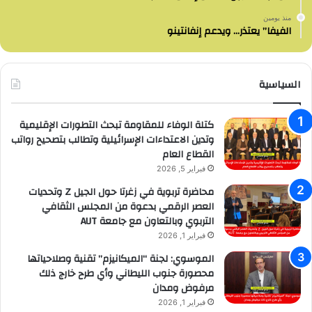
منذ يومين
الفيفا” يعتذر… ويدعم إنفانتينو
السياسية
كتلة الوفاء للمقاومة تبحث التطورات الإقليمية
وتدين الاعتداءات الإسرائيلية وتطالب بتصحيح رواتب
القطاع العام
فبراير 5, 2026
محاضرة تربوية في زغرتا حول الجيل Z وتحديات
العصر الرقمي بدعوة من المجلس الثقافي
التربوي وبالتعاون مع جامعة AUT
فبراير 1, 2026
الموسوي: لجنة “الميكانيزم” تقنية وصلاحياتها
محصورة جنوب الليطاني وأي طرح خارج ذلك
مرفوض ومدان
فبراير 1, 2026