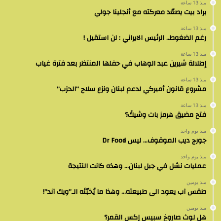
منذ 13 ساعة
براد بيت يصعّد معركته مع أنجلينا جولي
منذ 13 ساعة
رغم الضغوط.. الرئيس الايراني : لن استقيل !
منذ 13 ساعة
إطلالة شيرين عبد الوهاب في حفلها المنتظر بعد فترة غياب
منذ 13 ساعة
مشروع قانون أميركي لدعم لبنان ونزع سلاح “الحزب”
منذ 13 ساعة
فتح مضيق هرمز بات وشيكً؟
منذ يوم واحد
جورج ديب الموقوف… ليس Dr Food
منذ يوم واحد
عمليات نشل في جبل لبنان… وهذه كانت النتيجة
منذ يومين
طقس آب يعود الى طبيعته… وهذا ما يُخبّئه الـ”ويك آند”!
منذ يومين
هل لوث صاروخ سبيس إكس القمر؟