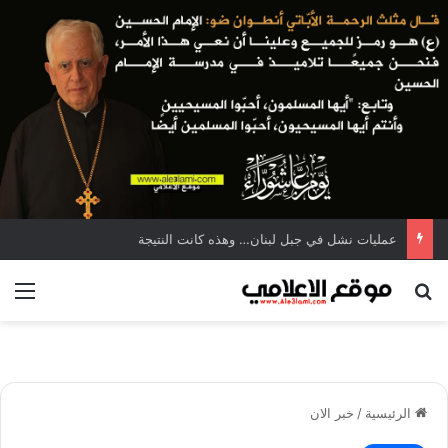
عمليات نشل في جبل لبنان… وهذه كانت النتيجة
بحث عن
الق
الرئيسية
/
خبر الان