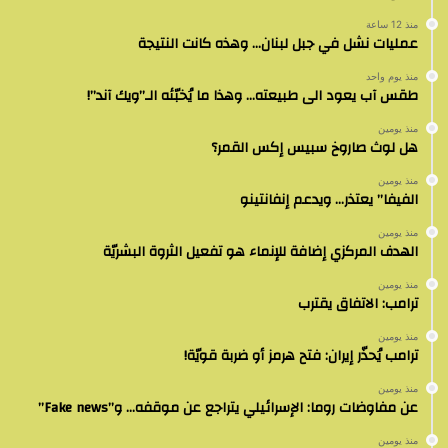
منذ 12 ساعة
عمليات نشل في جبل لبنان… وهذه كانت النتيجة
منذ يوم واحد
طقس آب يعود الى طبيعته… وهذا ما يُخبّئه الـ”ويك آند”!
منذ يومين
هل لوث صاروخ سبيس إكس القمر؟
منذ يومين
الفيفا” يعتذر… ويدعم إنفانتينو
منذ يومين
الهدف المركزي إضافة للإنماء هو تفعيل الثروة البشريّة
منذ يومين
ترامب: الاتفاق يقترب
منذ يومين
ترامب يُحذّر إيران: فتح هرمز أو ضربة قويّة!
منذ يومين
عن مفاوضات روما: الإسرائيلي يتراجع عن موقفه… و”Fake news”
منذ يومين