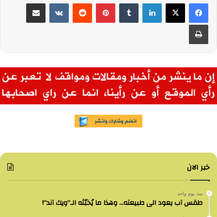
لينكدإن
بينتيريست
مشاركة عبر البريد
طباعة
خبر الان
منذ يوم واحد
طقس آب يعود الى طبيعته… وهذا ما يُخبّئه الـ”ويك آند”!