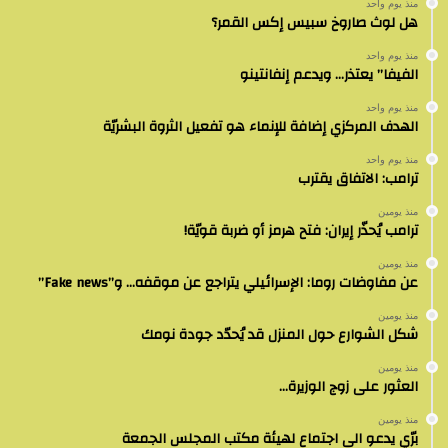
منذ يوم واحد
هل لوث صاروخ سبيس إكس القمر؟
منذ يوم واحد
الفيفا” يعتذر… ويدعم إنفانتينو
منذ يوم واحد
الهدف المركزي إضافة للإنماء هو تفعيل الثروة البشريّة
منذ يوم واحد
ترامب: الاتفاق يقترب
منذ يومين
ترامب يُحذّر إيران: فتح هرمز أو ضربة قويّة!
منذ يومين
عن مفاوضات روما: الإسرائيلي يتراجع عن موقفه… و”Fake news”
منذ يومين
شكل الشوارع حول المنزل قد يُحدّد جودة نومك
منذ يومين
العثور على زوج الوزيرة…
منذ يومين
برّي يدعو الى اجتماع لهيئة مكتب المجلس الجمعة