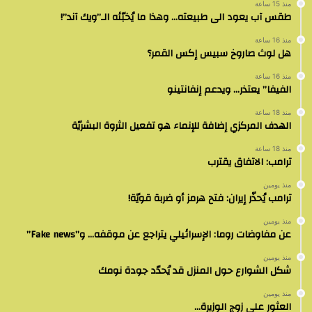
منذ 15 ساعة
طقس آب يعود الى طبيعته… وهذا ما يُخبّئه الـ”ويك آند”!
منذ 16 ساعة
هل لوث صاروخ سبيس إكس القمر؟
منذ 16 ساعة
الفيفا” يعتذر… ويدعم إنفانتينو
منذ 18 ساعة
الهدف المركزي إضافة للإنماء هو تفعيل الثروة البشريّة
منذ 18 ساعة
ترامب: الاتفاق يقترب
منذ يومين
ترامب يُحذّر إيران: فتح هرمز أو ضربة قويّة!
منذ يومين
عن مفاوضات روما: الإسرائيلي يتراجع عن موقفه… و”Fake news”
منذ يومين
شكل الشوارع حول المنزل قد يُحدّد جودة نومك
منذ يومين
العثور على زوج الوزيرة…