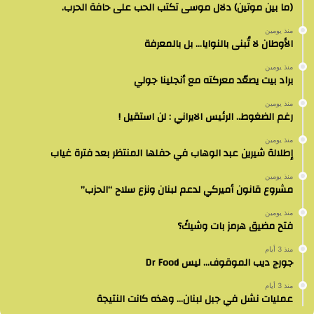
(ما بين موتين) دلال موسى تكتب الحب على حافة الحرب.
منذ يومين
الأوطان لا تُبنى بالنوايا… بل بالمعرفة
منذ يومين
براد بيت يصعّد معركته مع أنجلينا جولي
منذ يومين
رغم الضغوط.. الرئيس الايراني : لن استقيل !
منذ يومين
إطلالة شيرين عبد الوهاب في حفلها المنتظر بعد فترة غياب
منذ يومين
مشروع قانون أميركي لدعم لبنان ونزع سلاح “الحزب”
منذ يومين
فتح مضيق هرمز بات وشيكً؟
منذ 3 أيام
جورج ديب الموقوف… ليس Dr Food
منذ 3 أيام
عمليات نشل في جبل لبنان… وهذه كانت النتيجة