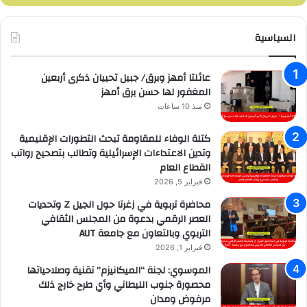
السياسية
عائلتا أمهز وبرق/ جبيل تحييان ذكرى أربعين
المغفور لها حسن برق أمهز
منذ 10 ساعات
كتلة الوفاء للمقاومة تبحث التطورات الإقليمية
وتدين الاعتداءات الإسرائيلية وتطالب بتصحيح رواتب
القطاع العام
فبراير 5, 2026
محاضرة تربوية في زغرتا حول الجيل Z وتحديات
العصر الرقمي بدعوة من المجلس الثقافي
التربوي وبالتعاون مع جامعة AUT
فبراير 1, 2026
الموسوي: لجنة “الميكانيزم” تقنية وصلاحياتها
محصورة جنوب الليطاني وأي طرح خارج ذلك
مرفوض ومدان