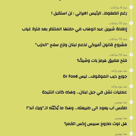
منذ 9 ساعات
رغم الضغوط.. الرئيس الايراني : لن استقيل !
منذ 10 ساعات
إطلالة شيرين عبد الوهاب في حفلها المنتظر بعد فترة غياب
منذ 10 ساعات
مشروع قانون أميركي لدعم لبنان ونزع سلاح “الحزب”
منذ 10 ساعات
فتح مضيق هرمز بات وشيكً؟
منذ يوم واحد
جورج ديب الموقوف… ليس Dr Food
منذ يوم واحد
عمليات نشل في جبل لبنان… وهذه كانت النتيجة
منذ يومين
طقس آب يعود الى طبيعته… وهذا ما يُخبّئه الـ”ويك آند”!
منذ يومين
هل لوث صاروخ سبيس إكس القمر؟
منذ يومين