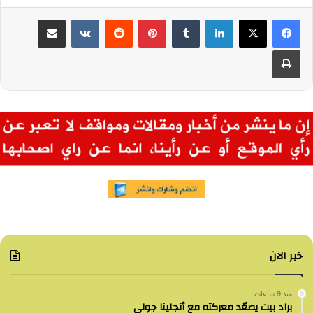
لينكدإن
بينتيريست
مشاركة عبر البريد
طباعة
خبر الان
منذ 9 ساعات
براد بيت يصعّد معركته مع أنجلينا جولي