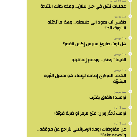
منذ 19 ساعة
عمليات نشل في جبل لبنان… وهذه كانت النتيجة
منذ يومين
طقس آب يعود الى طبيعته… وهذا ما يُخبّئه
الـ”ويك آند”!
منذ يومين
هل لوث صاروخ سبيس إكس القمر؟
منذ يومين
الفيفا” يعتذر… ويدعم إنفانتينو
منذ يومين
الهدف المركزي إضافة للإنماء هو تفعيل الثروة
البشريّة
منذ يومين
ترامب: الاتفاق يقترب
منذ 3 أيام
ترامب يُحذّر إيران: فتح هرمز أو ضربة قويّة!
منذ 3 أيام
عن مفاوضات روما: الإسرائيلي يتراجع عن موقفه…
و”Fake news”