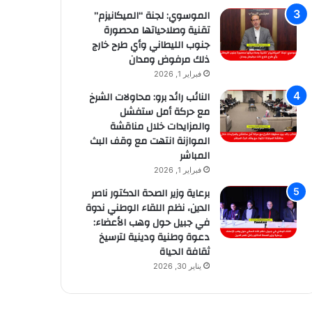
الموسوي: لجنة “الميكانيزم”
تقنية وصلاحياتها محصورة
جنوب الليطاني وأي طرح خارج
ذلك مرفوض ومدان
فبراير 1, 2026
النائب رائد برو: محاولات الشرخ
مع حركة أمل ستفشل
والمزايدات خلال مناقشة
الموازنة انتهت مع وقف البث
المباشر
فبراير 1, 2026
برعاية وزير الصحة الدكتور ناصر
الدين، نظم اللقاء الوطني ندوة
في جبيل حول وهب الأعضاء:
دعوة وطنية ودينية لترسيخ
ثقافة الحياة
يناير 30, 2026