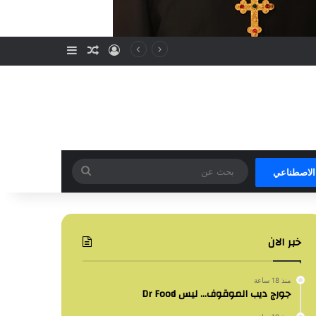
تسجيل الدخول
مقال عشوائي
إضافة عمود جا
بحث
 الاصطناعي
عن
خبر الان
منذ 18 ساعة
جورج ديب الموقوف… ليس Dr Food