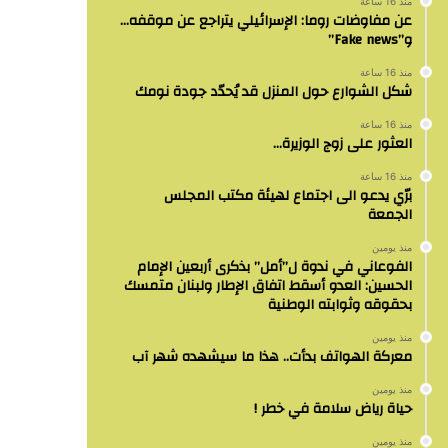
منذ 16 ساعة
عن مفاوضات روما: الإسرائيلي يتراجع عن موقفه…
و”Fake news”
منذ 16 ساعة
شكل الشوارع حول المنزل قد يُحدّد جودة نومك
منذ 16 ساعة
العثور على زوج الوزيرة…
منذ 16 ساعة
برّي يدعو الى اجتماع لهيئة مكتب المجلس
الجمعة
منذ يومين
الفوعاني في ندوة ل”أمل” بذكرى أربعين الإمام
الحسين: العدو أسقط اتفاق الإطار ولبنان متمسك
بحقوقه وثوابته الوطنية
منذ يومين
معركة الهواتف بدأت.. هذا ما سيشهده شهر آب
منذ يومين
حياة رياض سلامة في خطر !
منذ يومين