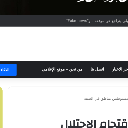
تراجع عن موقفه… و”Fake news”
خر الاخبار
اتصل بنا
من نحن – موقع الإعلامي
الذكاء
المستوطنين مناطق في الضفة
تحام الاحتلال