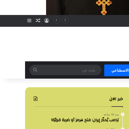
تسجيل الدخول
مقال عشوائي
إضافة عمود جا
بحث
 الاصطناعي
عن
خبر الان
منذ 16 ساعة
ترامب يُحذّر إيران: فتح هرمز أو ضربة قويّة!