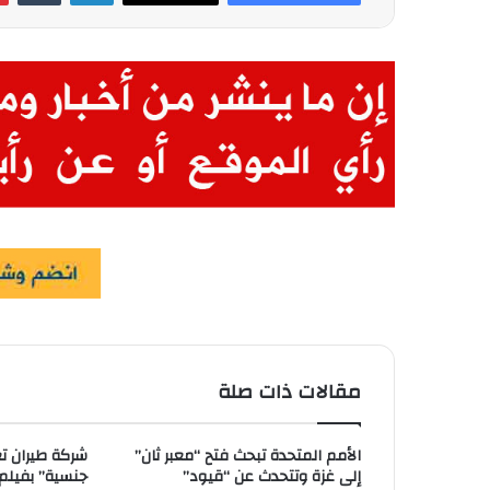
مقالات ذات صلة
الأمم المتحدة تبحث فتح “معبر ثان”
شركة طيران ت
إلى غزة وتتحدث عن “قيود”
جنسية” بفيلم 