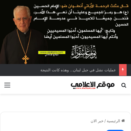
عمليات نشل في جبل لبنان… وهذه كانت النتيجة
بحث عن
الق
الرئيسية
/
خبر الان