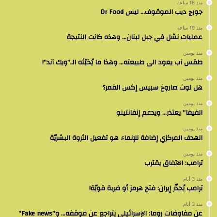
منذ 18 ساعة
جورج ديب الموقوف… ليس Dr Food
منذ 19 ساعة
عمليات نشل في جبل لبنان… وهذه كانت النتيجة
منذ يومين
طقس آب يعود الى طبيعته… وهذا ما يُخبّئه الـ”ويك آند”!
منذ يومين
هل لوث صاروخ سبيس إكس القمر؟
منذ يومين
الفيفا” يعتذر… ويدعم إنفانتينو
منذ يومين
الهدف المركزي إضافة للإنماء هو تفعيل الثروة البشريّة
منذ يومين
ترامب: الاتفاق يقترب
منذ 3 أيام
ترامب يُحذّر إيران: فتح هرمز أو ضربة قويّة!
منذ 3 أيام
عن مفاوضات روما: الإسرائيلي يتراجع عن موقفه… و”Fake news”