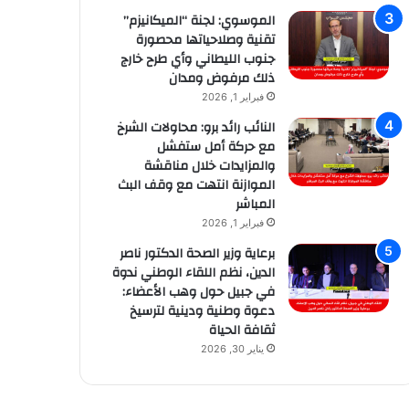
الموسوي: لجنة “الميكانيزم”
تقنية وصلاحياتها محصورة
جنوب الليطاني وأي طرح خارج
ذلك مرفوض ومدان
فبراير 1, 2026
النائب رائد برو: محاولات الشرخ
مع حركة أمل ستفشل
والمزايدات خلال مناقشة
الموازنة انتهت مع وقف البث
المباشر
فبراير 1, 2026
برعاية وزير الصحة الدكتور ناصر
الدين، نظم اللقاء الوطني ندوة
في جبيل حول وهب الأعضاء:
دعوة وطنية ودينية لترسيخ
ثقافة الحياة
يناير 30, 2026