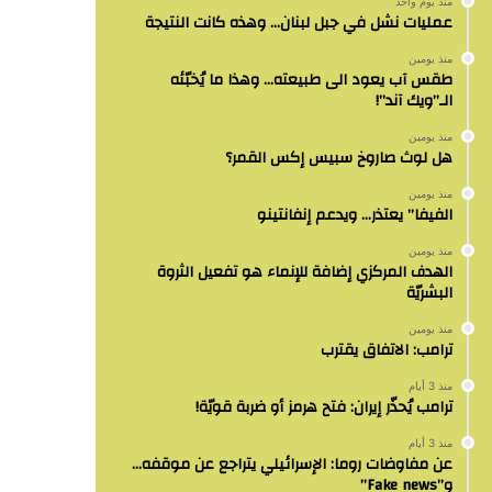
منذ يوم واحد
عمليات نشل في جبل لبنان… وهذه كانت النتيجة
منذ يومين
طقس آب يعود الى طبيعته… وهذا ما يُخبّئه
الـ”ويك آند”!
منذ يومين
هل لوث صاروخ سبيس إكس القمر؟
منذ يومين
الفيفا” يعتذر… ويدعم إنفانتينو
منذ يومين
الهدف المركزي إضافة للإنماء هو تفعيل الثروة
البشريّة
منذ يومين
ترامب: الاتفاق يقترب
منذ 3 أيام
ترامب يُحذّر إيران: فتح هرمز أو ضربة قويّة!
منذ 3 أيام
عن مفاوضات روما: الإسرائيلي يتراجع عن موقفه…
و”Fake news”