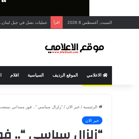
السبت, أغسطس 8 2026
اقرأ
عمليات نشل في جبل لبنان… 
الاعلامي
الموقع الرديف
السياسية
اقلام
ا
الرئيسية
/
خبر الان
/
“زلزال سياسي “.. فوز ممداني بمنصب 
خبر الان
“زلزال سياسي “.. ف