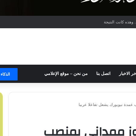
وهذه كانت النتيجة
خر الاخبار
اتصل بنا
من نحن – موقع الإعلامي
الذكاء
عمدة نيويورك يشعل تفاعلا عربيا
وز ممداني بمنصب