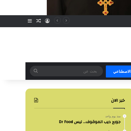
تسجيل الدخول
مقال عشوائي
إضافة عمود جا
بحث
 الاصطناعي
عن
خبر الان
منذ يوم واحد
جورج ديب الموقوف… ليس Dr Food