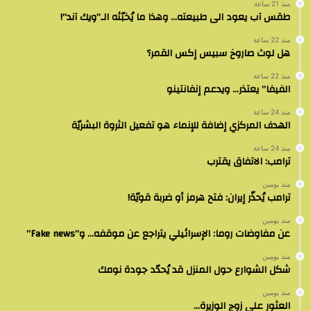
منذ 21 ساعة
طقس آب يعود الى طبيعته… وهذا ما يُخبّئه الـ”ويك آند”!
منذ 22 ساعة
هل لوث صاروخ سبيس إكس القمر؟
منذ 22 ساعة
الفيفا” يعتذر… ويدعم إنفانتينو
منذ 24 ساعة
الهدف المركزي إضافة للإنماء هو تفعيل الثروة البشريّة
منذ 24 ساعة
ترامب: الاتفاق يقترب
منذ يومين
ترامب يُحذّر إيران: فتح هرمز أو ضربة قويّة!
منذ يومين
عن مفاوضات روما: الإسرائيلي يتراجع عن موقفه… و”Fake news”
منذ يومين
شكل الشوارع حول المنزل قد يُحدّد جودة نومك
منذ يومين
العثور على زوج الوزيرة…