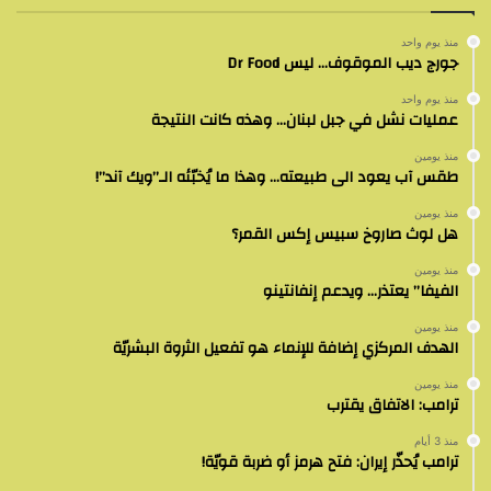
منذ يوم واحد
جورج ديب الموقوف… ليس Dr Food
منذ يوم واحد
عمليات نشل في جبل لبنان… وهذه كانت النتيجة
منذ يومين
طقس آب يعود الى طبيعته… وهذا ما يُخبّئه الـ”ويك آند”!
منذ يومين
هل لوث صاروخ سبيس إكس القمر؟
منذ يومين
الفيفا” يعتذر… ويدعم إنفانتينو
منذ يومين
الهدف المركزي إضافة للإنماء هو تفعيل الثروة البشريّة
منذ يومين
ترامب: الاتفاق يقترب
منذ 3 أيام
ترامب يُحذّر إيران: فتح هرمز أو ضربة قويّة!