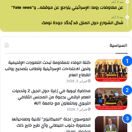
منذ 3 أيام
عن مفاوضات روما: الإسرائيلي يتراجع عن موقفه… و”Fake news”
منذ 3 أيام
شكل الشوارع حول المنزل قد يُحدّد جودة نومك
السياسية
كتلة الوفاء للمقاومة تبحث التطورات الإقليمية
وتدين الاعتداءات الإسرائيلية وتطالب بتصحيح رواتب
القطاع العام
فبراير 5, 2026
محاضرة تربوية في زغرتا حول الجيل Z وتحديات
العصر الرقمي بدعوة من المجلس الثقافي
التربوي وبالتعاون مع جامعة AUT
فبراير 1, 2026
الموسوي: لجنة “الميكانيزم” تقنية وصلاحياتها
محصورة جنوب الليطاني وأي طرح خارج ذلك
مرفوض ومدان