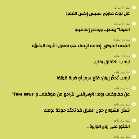
منذ 11 ساعة
هل لوث صاروخ سبيس إكس القمر؟
منذ 11 ساعة
الفيفا” يعتذر… ويدعم إنفانتينو
منذ 13 ساعة
الهدف المركزي إضافة للإنماء هو تفعيل الثروة البشريّة
منذ 13 ساعة
ترامب: الاتفاق يقترب
منذ يوم واحد
ترامب يُحذّر إيران: فتح هرمز أو ضربة قويّة!
منذ يوم واحد
عن مفاوضات روما: الإسرائيلي يتراجع عن موقفه… و”Fake news”
منذ يوم واحد
شكل الشوارع حول المنزل قد يُحدّد جودة نومك
منذ يوم واحد
العثور على زوج الوزيرة…
منذ يوم واحد