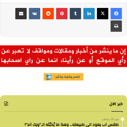
لينكدإن
بينتيريست
مشاركة عبر البريد
طباعة
خبر الان
منذ 10 ساعات
طقس آب يعود الى طبيعته… وهذا ما يُخبّئه الـ”ويك آند”!