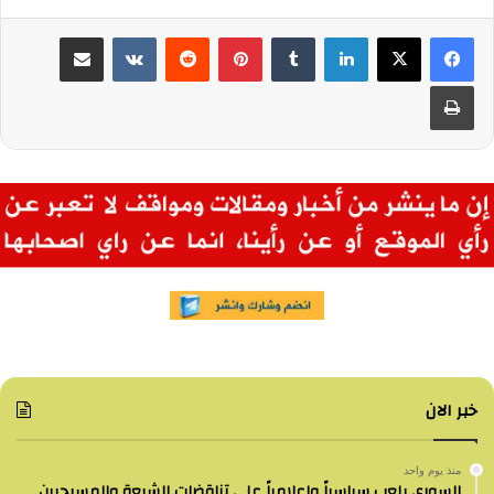
لينكدإن
بينتيريست
مشاركة عبر البريد
طباعة
خبر الان
منذ يوم واحد
السوري يلعب سياسياً وإعلامياً على تناقضات الشيعة والمسيحيين