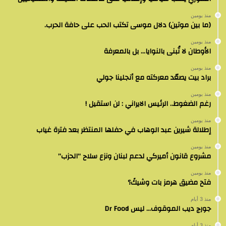
منذ يومين
(ما بين موتين) دلال موسى تكتب الحب على حافة الحرب.
منذ يومين
الأوطان لا تُبنى بالنوايا… بل بالمعرفة
منذ يومين
براد بيت يصعّد معركته مع أنجلينا جولي
منذ يومين
رغم الضغوط.. الرئيس الايراني : لن استقيل !
منذ يومين
إطلالة شيرين عبد الوهاب في حفلها المنتظر بعد فترة غياب
منذ يومين
مشروع قانون أميركي لدعم لبنان ونزع سلاح “الحزب”
منذ يومين
فتح مضيق هرمز بات وشيكً؟
منذ 3 أيام
جورج ديب الموقوف… ليس Dr Food
منذ 3 أيام