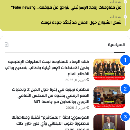
منذ 3 أيام
عن مفاوضات روما: الإسرائيلي يتراجع عن موقفه… و”Fake news”
منذ 3 أيام
شكل الشوارع حول المنزل قد يُحدّد جودة نومك
السياسية
كتلة الوفاء للمقاومة تبحث التطورات الإقليمية
وتدين الاعتداءات الإسرائيلية وتطالب بتصحيح رواتب
القطاع العام
فبراير 5, 2026
محاضرة تربوية في زغرتا حول الجيل Z وتحديات
العصر الرقمي بدعوة من المجلس الثقافي
التربوي وبالتعاون مع جامعة AUT
فبراير 1, 2026
الموسوي: لجنة “الميكانيزم” تقنية وصلاحياتها
محصورة جنوب الليطاني وأي طرح خارج ذلك
مرفوض ومدان