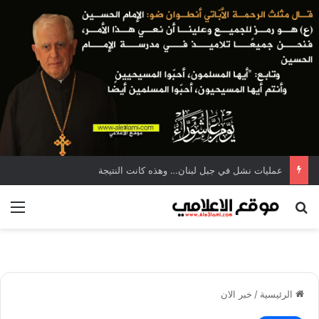
عمليات نشل في جبل لبنان… وهذه كانت النتيجة
بحث عن
الق
الرئيسية
/
خبر الان