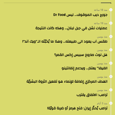
منذ 18 ساعة
جورج ديب الموقوف… ليس Dr Food
منذ 19 ساعة
عمليات نشل في جبل لبنان… وهذه كانت النتيجة
منذ يومين
طقس آب يعود الى طبيعته… وهذا ما يُخبّئه الـ”ويك آند”!
منذ يومين
هل لوث صاروخ سبيس إكس القمر؟
منذ يومين
الفيفا” يعتذر… ويدعم إنفانتينو
منذ يومين
الهدف المركزي إضافة للإنماء هو تفعيل الثروة البشريّة
منذ يومين
ترامب: الاتفاق يقترب
منذ 3 أيام
ترامب يُحذّر إيران: فتح هرمز أو ضربة قويّة!