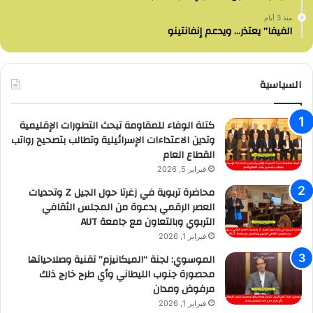
منذ 3 أيام
الفيفا” يعتذر… ويدعم إنفانتينو
السياسية
كتلة الوفاء للمقاومة تبحث التطورات الإقليمية
وتدين الاعتداءات الإسرائيلية وتطالب بتصحيح رواتب
القطاع العام
فبراير 5, 2026
محاضرة تربوية في زغرتا حول الجيل Z وتحديات
العصر الرقمي بدعوة من المجلس الثقافي
التربوي وبالتعاون مع جامعة AUT
فبراير 1, 2026
الموسوي: لجنة “الميكانيزم” تقنية وصلاحياتها
محصورة جنوب الليطاني وأي طرح خارج ذلك
مرفوض ومدان
فبراير 1, 2026