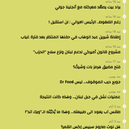
منذ 16 ساعة
براد بيت يصعّد معركته مع أنجلينا جولي
منذ 16 ساعة
رغم الضغوط.. الرئيس الايراني : لن استقيل !
منذ 16 ساعة
إطلالة شيرين عبد الوهاب في حفلها المنتظر بعد فترة غياب
منذ 16 ساعة
مشروع قانون أميركي لدعم لبنان ونزع سلاح “الحزب”
منذ 17 ساعة
فتح مضيق هرمز بات وشيكً؟
منذ يومين
جورج ديب الموقوف… ليس Dr Food
منذ يومين
عمليات نشل في جبل لبنان… وهذه كانت النتيجة
منذ 3 أيام
طقس آب يعود الى طبيعته… وهذا ما يُخبّئه الـ”ويك آند”!
منذ 3 أيام
هل لوث صاروخ سبيس إكس القمر؟