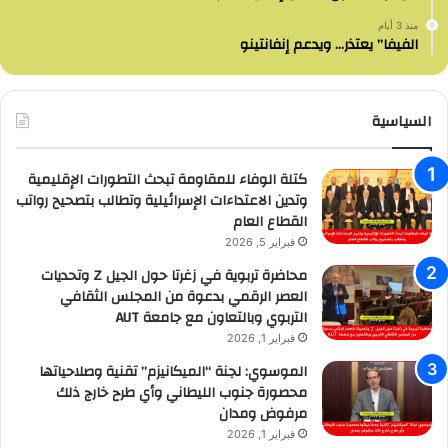
منذ 3 أيام
الفيفا” يعتذر… ويدعم إنفانتينو
السياسية
كتلة الوفاء للمقاومة تبحث التطورات الإقليمية
وتدين الاعتداءات الإسرائيلية وتطالب بتصحيح رواتب
القطاع العام
فبراير 5, 2026
محاضرة تربوية في زغرتا حول الجيل Z وتحديات
العصر الرقمي بدعوة من المجلس الثقافي
التربوي وبالتعاون مع جامعة AUT
فبراير 1, 2026
الموسوي: لجنة “الميكانيزم” تقنية وصلاحياتها
محصورة جنوب الليطاني وأي طرح خارج ذلك
مرفوض ومدان
فبراير 1, 2026