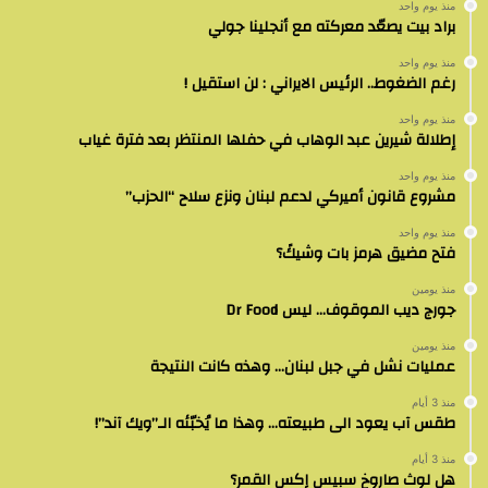
منذ يوم واحد
براد بيت يصعّد معركته مع أنجلينا جولي
منذ يوم واحد
رغم الضغوط.. الرئيس الايراني : لن استقيل !
منذ يوم واحد
إطلالة شيرين عبد الوهاب في حفلها المنتظر بعد فترة غياب
منذ يوم واحد
مشروع قانون أميركي لدعم لبنان ونزع سلاح “الحزب”
منذ يوم واحد
فتح مضيق هرمز بات وشيكً؟
منذ يومين
جورج ديب الموقوف… ليس Dr Food
منذ يومين
عمليات نشل في جبل لبنان… وهذه كانت النتيجة
منذ 3 أيام
طقس آب يعود الى طبيعته… وهذا ما يُخبّئه الـ”ويك آند”!
منذ 3 أيام
هل لوث صاروخ سبيس إكس القمر؟