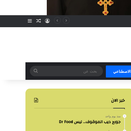
تسجيل الدخول
مقال عشوائي
إضافة عمود جا
بحث
 الاصطناعي
عن
خبر الان
منذ يوم واحد
جورج ديب الموقوف… ليس Dr Food