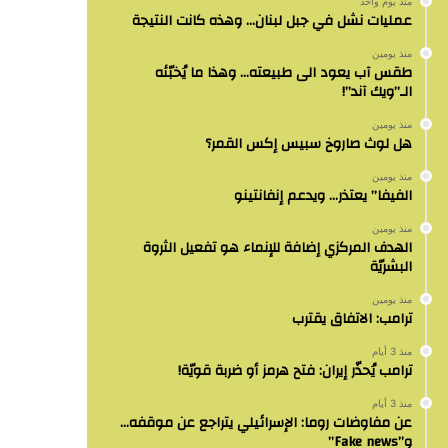
منذ يوم واحد
عمليات نشل في جبل لبنان… وهذه كانت النتيجة
منذ يومين
طقس آب يعود الى طبيعته… وهذا ما يُخبّئه
الـ”ويك آند”!
منذ يومين
هل لوث صاروخ سبيس إكس القمر؟
منذ يومين
الفيفا” يعتذر… ويدعم إنفانتينو
منذ يومين
الهدف المركزي إضافة للإنماء هو تفعيل الثروة
البشريّة
منذ يومين
ترامب: الاتفاق يقترب
منذ 3 أيام
ترامب يُحذّر إيران: فتح هرمز أو ضربة قويّة!
منذ 3 أيام
عن مفاوضات روما: الإسرائيلي يتراجع عن موقفه…
و”Fake news”