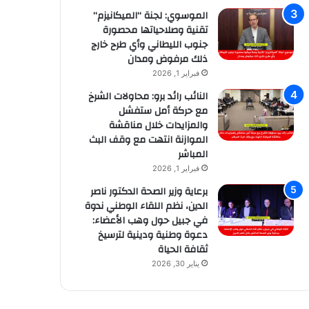
الموسوي: لجنة “الميكانيزم”
تقنية وصلاحياتها محصورة
جنوب الليطاني وأي طرح خارج
ذلك مرفوض ومدان
فبراير 1, 2026
النائب رائد برو: محاولات الشرخ
مع حركة أمل ستفشل
والمزايدات خلال مناقشة
الموازنة انتهت مع وقف البث
المباشر
فبراير 1, 2026
برعاية وزير الصحة الدكتور ناصر
الدين، نظم اللقاء الوطني ندوة
في جبيل حول وهب الأعضاء:
دعوة وطنية ودينية لترسيخ
ثقافة الحياة
يناير 30, 2026