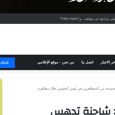
تراجع عن موقفه… و”Fake news”
خر الاخبار
اتصل بنا
من نحن – موقع الإعلامي
الذكاء
مجموعة من المتظاهرين في لوس أنجلوس خلال مظاهرة
م: شاحنة تدهس