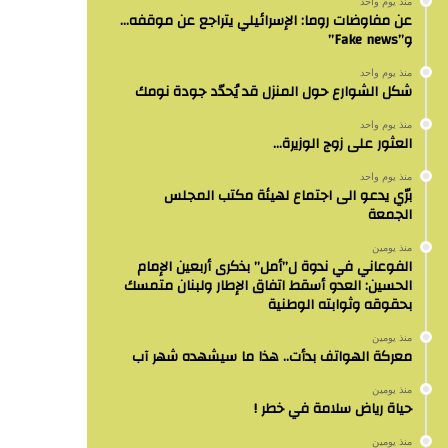
منذ يوم واحد
عن مفاوضات روما: الإسرائيلي يتراجع عن موقفه…
و”Fake news”
منذ يوم واحد
شكل الشوارع حول المنزل قد يُحدّد جودة نومك
منذ يوم واحد
العثور على زوج الوزيرة…
منذ يوم واحد
برّي يدعو الى اجتماع لهيئة مكتب المجلس
الجمعة
منذ يومين
الفوعاني في ندوة ل”أمل” بذكرى أربعين الإمام
الحسين: العدو أسقط اتفاق الإطار ولبنان متمسك
بحقوقه وثوابته الوطنية
منذ يومين
معركة الهواتف بدأت.. هذا ما سيشهده شهر آب
منذ يومين
حياة رياض سلامة في خطر !
منذ يومين