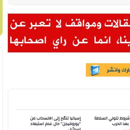
باس يعلن 3 شروط لتولي السلطة
إسبانيا تلمّح إلى الانسحاب من
بعد الحرب
“يوروفيجن” حال عدم استبعاد
إسرائيل