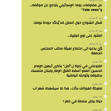
منذ 21 ساعة
عن مفاوضات روما: الإسرائيلي يتراجع عن موقفه…
و”Fake news”
منذ 21 ساعة
شكل الشوارع حول المنزل قد يُحدّد جودة نومك
منذ 21 ساعة
العثور على زوج الوزيرة…
منذ 21 ساعة
برّي يدعو الى اجتماع لهيئة مكتب المجلس
الجمعة
منذ يومين
الفوعاني في ندوة ل”أمل” بذكرى أربعين الإمام
الحسين: العدو أسقط اتفاق الإطار ولبنان متمسك
بحقوقه وثوابته الوطنية
منذ يومين
معركة الهواتف بدأت.. هذا ما سيشهده شهر آب
منذ يومين
حياة رياض سلامة في خطر !
منذ يومين