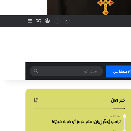
تسجيل الدخول
مقال عشوائي
إضافة عمود جا
بحث
 الاصطناعي
عن
خبر الان
منذ 21 ساعة
ترامب يُحذّر إيران: فتح هرمز أو ضربة قويّة!