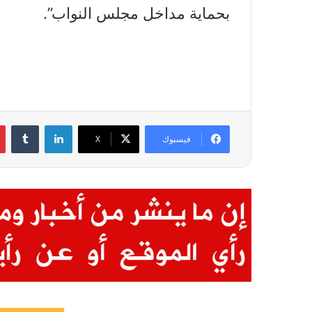
بحماية مداخل مجلس النواب”.
لينكدإن
فيسبوك
X