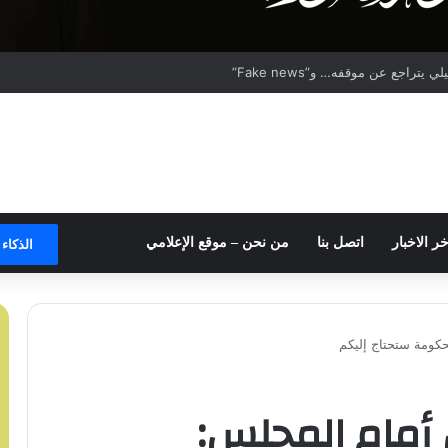
تراجع عن موقفه… و”Fake news”
خر الاخبار
اتصل بنا
من نحن – موقع الإعلامي
الذكاء
كومة ستحتاج إليكم
أمام المجلس: