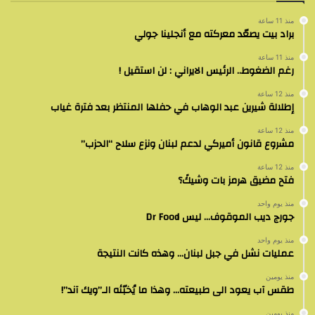
منذ 11 ساعة
براد بيت يصعّد معركته مع أنجلينا جولي
منذ 11 ساعة
رغم الضغوط.. الرئيس الايراني : لن استقيل !
منذ 12 ساعة
إطلالة شيرين عبد الوهاب في حفلها المنتظر بعد فترة غياب
منذ 12 ساعة
مشروع قانون أميركي لدعم لبنان ونزع سلاح “الحزب”
منذ 12 ساعة
فتح مضيق هرمز بات وشيكً؟
منذ يوم واحد
جورج ديب الموقوف… ليس Dr Food
منذ يوم واحد
عمليات نشل في جبل لبنان… وهذه كانت النتيجة
منذ يومين
طقس آب يعود الى طبيعته… وهذا ما يُخبّئه الـ”ويك آند”!
منذ يومين