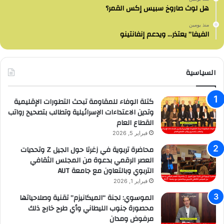
هل لوث صاروخ سبيس إكس القمر؟
منذ يومين
الفيفا” يعتذر… ويدعم إنفانتينو
السياسية
كتلة الوفاء للمقاومة تبحث التطورات الإقليمية
وتدين الاعتداءات الإسرائيلية وتطالب بتصحيح رواتب
القطاع العام
فبراير 5, 2026
محاضرة تربوية في زغرتا حول الجيل Z وتحديات
العصر الرقمي بدعوة من المجلس الثقافي
التربوي وبالتعاون مع جامعة AUT
فبراير 1, 2026
الموسوي: لجنة “الميكانيزم” تقنية وصلاحياتها
محصورة جنوب الليطاني وأي طرح خارج ذلك
مرفوض ومدان