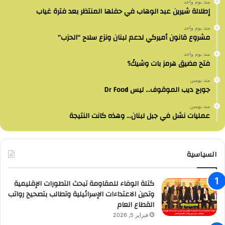
منذ يوم واحد
إطلالة شيرين عبد الوهاب في حفلها المنتظر بعد فترة غياب
منذ يوم واحد
مشروع قانون أميركي لدعم لبنان ونزع سلاح “الحزب”
منذ يوم واحد
فتح مضيق هرمز بات وشيكً؟
منذ يومين
جورج ديب الموقوف… ليس Dr Food
منذ يومين
عمليات نشل في جبل لبنان… وهذه كانت النتيجة
السياسية
كتلة الوفاء للمقاومة تبحث التطورات الإقليمية
وتدين الاعتداءات الإسرائيلية وتطالب بتصحيح رواتب
القطاع العام
فبراير 5, 2026