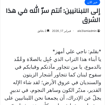
خبر الان
إلى اللبنانيين: أنتم سرّ الله في هذا
الشرق
ale3lamiadmin
فبراير 17, 2026
2 دقائق
*بقلم: ناجي علي أمهز*
يا أبناء هذا التراب الذي جُبِل بالصلاة وعُمِّد
بالدموع، يا من تتجاور مآذنكم وقبابكم في
سفوح لبنان كما تتجاور أشجار الزيتون
والسنديان في عروق الأرض؛ لقد شاء الإله
القدير، مدبّر الكون وساهر النجوم، في تدبيرٍ
يجلّ عن الإدراك، أن يجمعنا نحن اللبنانيين على