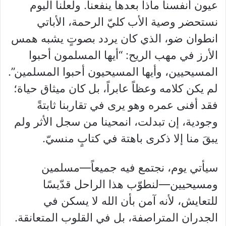
عيون أنفسنا ماذا بعدها ينفعنا. ولعلنا اليوم
نستحضر وصية الأب كليّ الرحمة، الأباتي
انطوان ضو، الذي كان يردد بصوتٍ يشبه همس
الأرز في مهب الريح: “أيها المسلمون أحبوا
المسيحيين، وأيها المسيحيون أحبوا المسلمين”.
لم يكن كلامه وعظاً عابراً، بل كان ميثاق حياة؛
فقد أفنى عمره وهو يرى في تقاربنا ثابتةً
وجودية، إن تبدلت، انمحينا من سجل الأثر ولم
يبقَ منا إلا ذكرى باهتة في كتابٍ منسيّ.
سيأتي يوم، نجتمع فيه جميعاً—مسلمين
ومسيحيين—لنطوّب هذا الراحل قدّيسًا
للتعايش، لأنه آمن بأن الله لا يسكن في
الجدران المتراصفة، بل في القلوب المتعانقة.