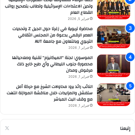
كتلة الوفاء للمقاومة تبحث التطورات الإقليمية
وتدين الاعتداءات الإسرائيلية وتطالب بتصحيح رواتب
القطاع العام
فبراير 5, 2026
محاضرة تربوية في زغرتا حول الجيل Z وتحديات
العصر الرقمي بدعوة من المجلس الثقافي
التربوي وبالتعاون مع جامعة AUT
فبراير 1, 2026
الموسوي: لجنة “الميكانيزم” تقنية وصلاحياتها
محصورة جنوب الليطاني وأي طرح خارج ذلك
مرفوض ومدان
فبراير 1, 2026
النائب رائد برو: محاولات الشرخ مع حركة أمل
ستفشل والمزايدات خلال مناقشة الموازنة انتهت
مع وقف البث المباشر
فبراير 1, 2026
إتبعنا