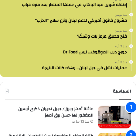
إطلالة شيرين عبد الوهاب في حفلها المنتظر بعد فترة غياب
منذ يومين
مشروع قانون أميركي لدعم لبنان ونزع سلاح “الحزب”
منذ يومين
فتح مضيق هرمز بات وشيكً؟
منذ 3 أيام
جورج ديب الموقوف… ليس Dr Food
منذ 3 أيام
عمليات نشل في جبل لبنان… وهذه كانت النتيجة
السياسية
عائلتا أمهز وبرق/ جبيل تحييان ذكرى أربعين
المغفور لها حسن برق أمهز
منذ 13 ساعة