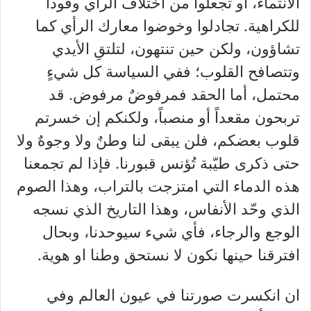
الانتماء، أو تجعلوا من اختلاف الرأي وقوداً
للكراهية. تجادلوا وخوضوا معارك الرأي كما
تشاؤون، ولكن حين تنتهون، لتلتقِ الأيدي
وتتصافح القلوب؛ ففي السياسة كل شيءٍ
محتمل، أما الحقد فمرفوضٌ مرفوض. قد
تربحون مقعداً أو منصباً، ولكنكم إن خسرتم
قلوب بعضكم، فلن يبقى لنا وطنٌ ولا وجوهٌ ولا
حتى ذكرى طيّبة تُؤنس قبورنا. فإذا لم تجمعنا
هذه الدماء التي امتزجت بالتراب، وهذا الصوم
الذي وحّد الأنفاس، وهذا التاريخ الذي نسجه
الوجع والرجاء، فأي شيء سيوحدنا، وبحال
افترقنا حينها نكون لا نستحق وطنا او هوية.
ان انكسرت صورتنا في عيون العالم وفي