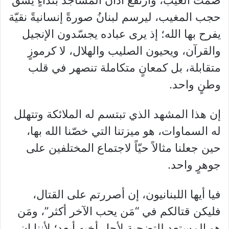
حجب المغيب، ليرسم لبنانُ صورةً إنسانيةً نقيّة
يفرح بها الله؛ إذ يرى عباده يجسّدون الإنجيل
والقرآن، ويحيون الصليب والهلال، لا كرموزٍ
متقابلة، بل كمعانٍ متكاملة تنصهر في قلب
وطنٍ واحد.
إن هذا المشهد الذي تبتسم له الملائكة وتتهلل
له السماوات، هو ميزتنا التي خصّنا الله بها،
حين جعلنا مثالاً حيّاً لاجتماع المختلفين على
جوهرٍ واحد.
فيا أيها اللبنانيون، إن أصررتم على القتال،
فليكن قتالكم في “مَن يحب الآخر أكثر”، ومَن
هو المستعد للتضحية لأجل أخيه أبعد؛ لأننا إن