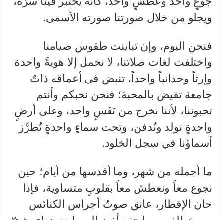
جوعٍ واحد وعطشٍ واحد، كأنه يختبر فينا سرّه،
ويجلو من خلال صورتنا صورته الأسمى.
فنحن اليوم، وإن تباينت طقوس صيامنا
واختلفت لغات صلاتنا، لا نحمل إلا هويةً واحدة
وإرثاً وجدانياً واحداً، تنبض في أعماقه ذاتٌ
جامعة تفيض بالمحبة؛ فنحن نحبكم وأنتم
تحبوننا، لأننا نخرج من نَفَسٍ واحد، وعلى أرضٍ
واحدةٍ نولد ونُدفن، وتحت سماءٍ واحدةٍ تُطرَّز
أسماؤنا في سجل الخلود.
ما أجمله من شهر، وما أقدسها من أيام؛ حين
نجوع معاً ونعطش معاً بقلوبٍ متساوية، فإذا
حان الإفطار، عانق صوتُ أجراس الكنائس
صمتَ الغيب، وارتفع أذان المساجد بنداءٍ يشقّ