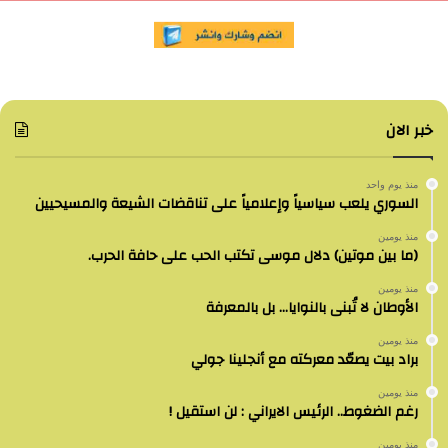
خبر الان
منذ يوم واحد
السوري يلعب سياسياً وإعلامياً على تناقضات الشيعة والمسيحيين
منذ يومين
(ما بين موتين) دلال موسى تكتب الحب على حافة الحرب.
منذ يومين
الأوطان لا تُبنى بالنوايا… بل بالمعرفة
منذ يومين
براد بيت يصعّد معركته مع أنجلينا جولي
منذ يومين
رغم الضغوط.. الرئيس الايراني : لن استقيل !
منذ يومين