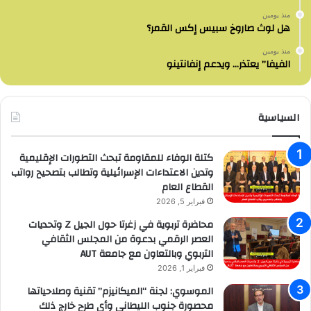
منذ يومين
هل لوث صاروخ سبيس إكس القمر؟
منذ يومين
الفيفا” يعتذر… ويدعم إنفانتينو
السياسية
كتلة الوفاء للمقاومة تبحث التطورات الإقليمية
وتدين الاعتداءات الإسرائيلية وتطالب بتصحيح رواتب
القطاع العام
فبراير 5, 2026
محاضرة تربوية في زغرتا حول الجيل Z وتحديات
العصر الرقمي بدعوة من المجلس الثقافي
التربوي وبالتعاون مع جامعة AUT
فبراير 1, 2026
الموسوي: لجنة “الميكانيزم” تقنية وصلاحياتها
محصورة جنوب الليطاني وأي طرح خارج ذلك