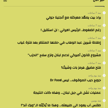
منذ 7 ساعات
براد بيت يصعّد معركته مع أنجلينا جولي
منذ 7 ساعات
رغم الضغوط.. الرئيس الايراني : لن استقيل !
منذ 7 ساعات
إطلالة شيرين عبد الوهاب في حفلها المنتظر بعد فترة غياب
منذ 7 ساعات
مشروع قانون أميركي لدعم لبنان ونزع سلاح “الحزب”
منذ 7 ساعات
فتح مضيق هرمز بات وشيكً؟
منذ يوم واحد
جورج ديب الموقوف… ليس Dr Food
منذ يوم واحد
عمليات نشل في جبل لبنان… وهذه كانت النتيجة
منذ يومين
طقس آب يعود الى طبيعته… وهذا ما يُخبّئه الـ”ويك آند”!