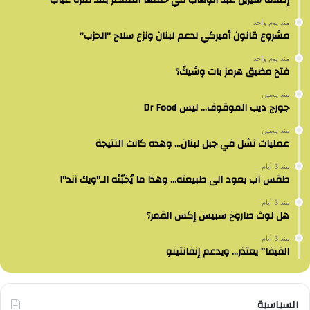
إطلالة شيرين عبد الوهاب في حفلها المنتظر بعد فترة غياب
منذ يوم واحد
مشروع قانون أميركي لدعم لبنان ونزع سلاح “الحزب”
منذ يوم واحد
فتح مضيق هرمز بات وشيكً؟
منذ يومين
جورج ديب الموقوف… ليس Dr Food
منذ يومين
عمليات نشل في جبل لبنان… وهذه كانت النتيجة
منذ 3 أيام
طقس آب يعود الى طبيعته… وهذا ما يُخبّئه الـ”ويك آند”!
منذ 3 أيام
هل لوث صاروخ سبيس إكس القمر؟
منذ 3 أيام
الفيفا” يعتذر… ويدعم إنفانتينو
السياسية