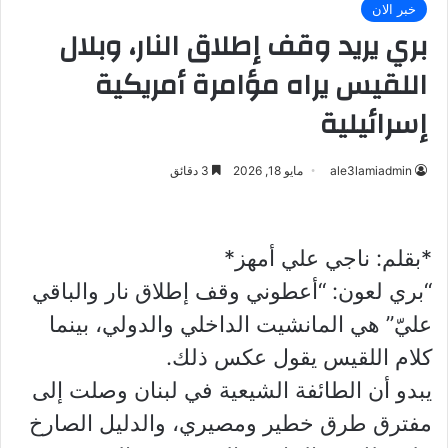
خبر الان
بري يريد وقف إطلاق النار، وبلال
اللقيس يراه مؤامرة أمريكية
إسرائيلية
ale3lamiadmin
مايو 18, 2026
3 دقائق
*بقلم: ناجي علي أمهز*
“بري لعون: “أعطوني وقف إطلاق نار والباقي
عليّ” هي المانشيت الداخلي والدولي، بينما
كلام اللقيس يقول عكس ذلك.
يبدو أن الطائفة الشيعية في لبنان وصلت إلى
مفترق طرق خطير ومصيري، والدليل الصارخ